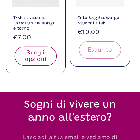
T-shirt vado a
Tote Bag Exchange
farmi un Exchange
Student Club
e torno
Prezzo
€10,00
Prezzo
€7,00
di
di
listino
Esaurito
Scegli
listino
opzioni
Sogni di vivere un
anno all'estero?
Lasciaci la tua email e vediamo di