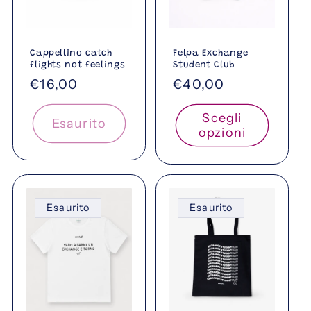
Cappellino catch
Felpa Exchange
flights not feelings
Student Club
Prezzo
€16,00
Prezzo
€40,00
di
di
Scegli
listino
listino
Esaurito
opzioni
Esaurito
Esaurito