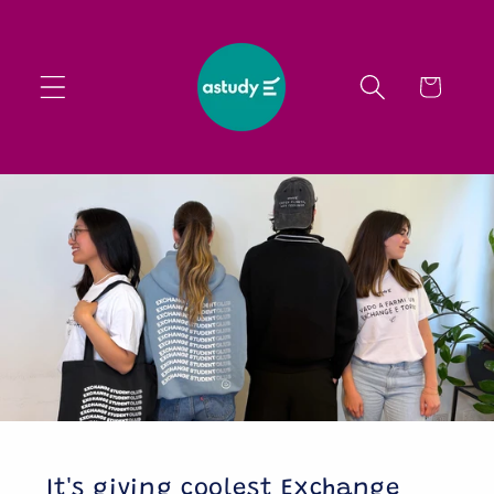
Vai
direttamente
ai contenuti
Carrello
It's giving coolest Exchange